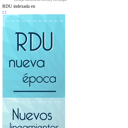
RDU indexada en
‹
›