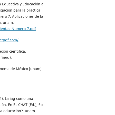
n Educativa y Educación a
igación para la práctica
ero 7: Aplicaciones de la
ia. unam.
ientas-Numero-7.pdf
atpdf.com/
ción científica.
fined).
tónoma de México [unam].
24). La iag como una
ión. En EL CHAT (Ed.), 6o
la educación?. unam.