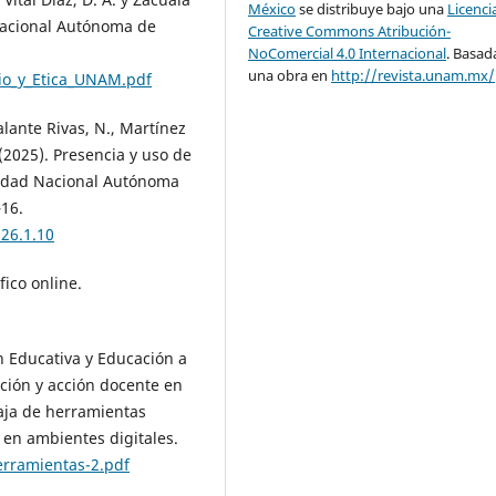
México
se distribuye bajo una
Licenci
 Nacional Autónoma de
Creative Commons Atribución-
NoComercial 4.0 Internacional
. Basad
una obra en
http://revista.unam.mx/
io_y_Etica_UNAM.pdf
alante Rivas, N., Martínez
(2025). Presencia y uso de
ersidad Nacional Autónoma
–16.
26.1.10
ico online.
n Educativa y Educación a
ación y acción docente en
aja de herramientas
 en ambientes digitales.
erramientas-2.pdf