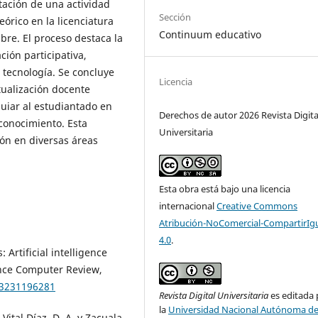
tación de una actividad
Sección
órico en la licenciatura
Continuum educativo
ibre. El proceso destaca la
ción participativa,
a tecnología. Se concluye
Licencia
tualización docente
uiar al estudiantado en
Derechos de autor 2026 Revista Digita
 conocimiento. Esta
Universitaria
ón en diversas áreas
Esta obra está bajo una licencia
internacional
Creative Commons
Atribución-NoComercial-CompartirIg
4.0
.
 Artificial intelligence
ience Computer Review,
93231196281
Revista Digital Universitaria
es editada 
la
Universidad Nacional Autónoma d
 Vital Díaz, D. A. y Zacuala