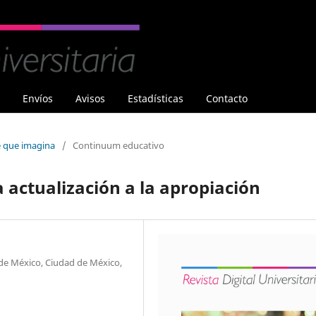
Envíos
Avisos
Estadísticas
Contacto
e que imagina
/
Continuum educativo
a actualización a la apropiación
de México, Ciudad de México,