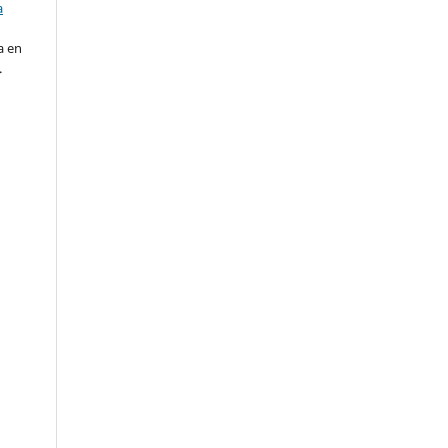
a
a en
.