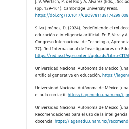
J. V. Wertsch, P. del Rio y A. Alvarez (Eds.), Soci
(pp. 139–164). Cambridge University Press.
https://doi.org/10.1017/CBO9781139174299.008
Silva Jiménez, D. (2024). Redefiniendo el rol doc
educación e inteligencia artificial. En F. Vera y A
Congreso Internacional de Tecnología, Aprendiz
37). Red Internacional de Investigadores en Educ
https://rediie.cl/wp-content/uploads/Libro-CITA
Universidad Nacional Autónoma de México [unam]
artificial generativa en educación.
https://iage
Universidad Nacional Autónoma de México [unam
el aula con ia: ii.
https://iagenedu.unam.mx/i-j
Universidad Nacional Autónoma de México [unam
Recomendaciones para el uso de la inteligencia a
docencia.
https://iagenedu.unam.mx/recomend