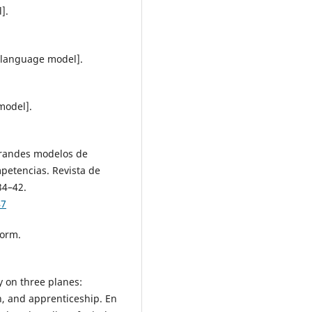
].
e language model].
model].
 Grandes modelos de
petencias. Revista de
34–42.
47
form.
ty on three planes:
n, and apprenticeship. En