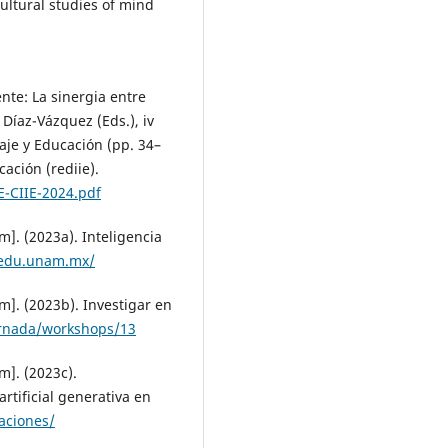
ocultural studies of mind
ente: La sinergia entre
. Díaz-Vázquez (Eds.), iv
aje y Educación (pp. 34–
ación (rediie).
E-CIIE-2024.pdf
. (2023a). Inteligencia
nedu.unam.mx/
]. (2023b). Investigar en
ornada/workshops/13
]. (2023c).
rtificial generativa en
aciones/