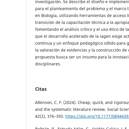
investigación. Se describe el diseño e implemen
para el planteamiento del problema y el marco te
en Biología, utilizando herramientas de acceso l
transición de la capacitación técnica a la apropia
fomentando el análisis crítico y el uso ético de l
que el desarrollo acelerado de la iagen exige ac
continua y un enfoque pedagógico sólido para g
la valoración de evidencias y la construcción de
propuesta busca ser un insumo para la innovaci
disciplinares.
Citas
Atkinson, C. F. (2024). Cheap, quick, and rigorous:
and the systematic literature review. Social Sc
42(2), 376–393.
https://doi.org/10.1177/089443
Beltrán, R., Estrada Adán, G., Valdés Galicia, J. F.,