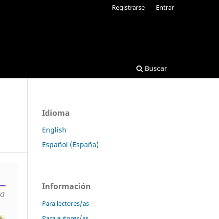
Registrarse
Entrar
Buscar
Idioma
English
Español (España)
Información
Para lectores/as
Para autores/as