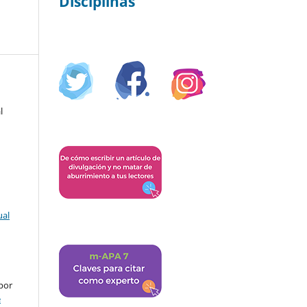
Disciplinas
l
ual
por
e