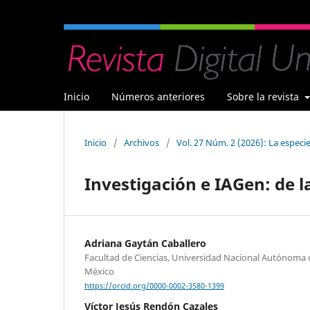
Inicio
Números anteriores
Sobre la revista
Inicio
/
Archivos
/
Vol. 27 Núm. 2 (2026): La especi
Investigación e IAGen: de l
Adriana Gaytán Caballero
Facultad de Ciencias, Universidad Nacional Autónoma 
México
https://orcid.org/0000-0002-3580-1399
Víctor Jesús Rendón Cazales